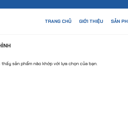
TRANG CHỦ
GIỚI THIỆU
SẢN P
HÌNH
 thấy sản phẩm nào khớp với lựa chọn của bạn.