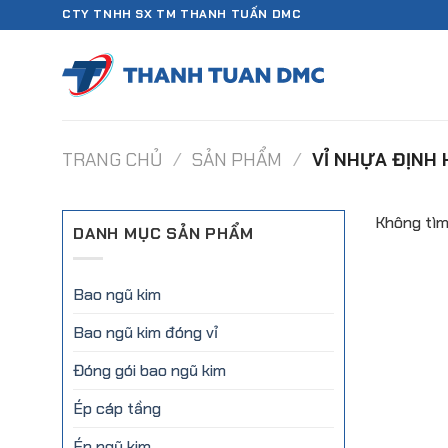
Chuyển
CTY TNHH SX TM THANH TUẤN DMC
đến
nội
dung
TRANG CHỦ
/
SẢN PHẨM
/
VỈ NHỰA ĐỊNH 
Không tìm
DANH MỤC SẢN PHẨM
Bao ngũ kim
Bao ngũ kim đóng vỉ
Đóng gói bao ngũ kim
Ép cáp tầng
Ép ngũ kim