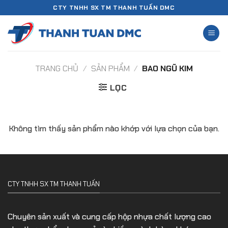
Chuyển
CTY TNHH SX TM THANH TUẤN DMC
đến
nội
dung
TRANG CHỦ
/
SẢN PHẨM
/
BAO NGŨ KIM
LỌC
Không tìm thấy sản phẩm nào khớp với lựa chọn của bạn.
CTY TNHH SX TM THANH TUẤN
Chuyên sản xuất và cung cấp hộp nhựa chất lượng cao