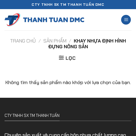
Chuyển
CTY TNHH SX TM THANH TUẤN DMC
đến
nội
dung
TRANG CHỦ
/
SẢN PHẨM
/
KHAY NHỰA ĐỊNH HÌNH
ĐỰNG NÔNG SẢN
LỌC
Không tìm thấy sản phẩm nào khớp với lựa chọn của bạn.
CTY TNHH SX TM THANH TUẤN
Chuyên sản xuất và cung cấp hộp nhựa chất lượng cao