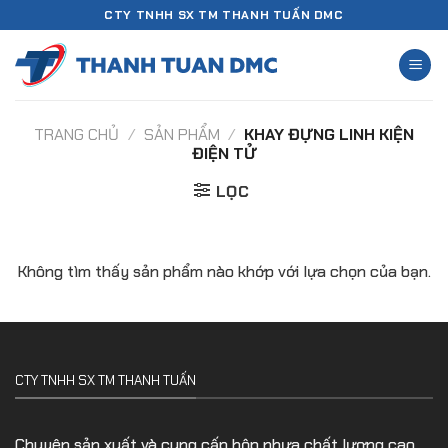
Chuyển
CTY TNHH SX TM THANH TUẤN DMC
đến
nội
dung
TRANG CHỦ
/
SẢN PHẨM
/
KHAY ĐỰNG LINH KIỆN
ĐIỆN TỬ
LỌC
Không tìm thấy sản phẩm nào khớp với lựa chọn của bạn.
CTY TNHH SX TM THANH TUẤN
Chuyên sản xuất và cung cấp hộp nhựa chất lượng cao