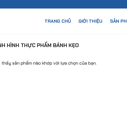
TRANG CHỦ
GIỚI THIỆU
SẢN P
NH HÌNH THỰC PHẨM BÁNH KẸO
 thấy sản phẩm nào khớp với lựa chọn của bạn.