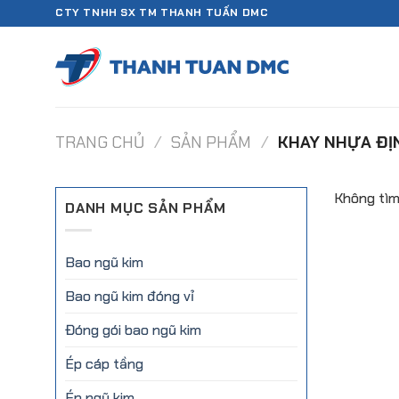
Chuyển
CTY TNHH SX TM THANH TUẤN DMC
đến
nội
dung
TRANG CHỦ
/
SẢN PHẨM
/
KHAY NHỰA ĐỊ
Không tìm
DANH MỤC SẢN PHẨM
Bao ngũ kim
Bao ngũ kim đóng vỉ
Đóng gói bao ngũ kim
Ép cáp tầng
Ép ngũ kim