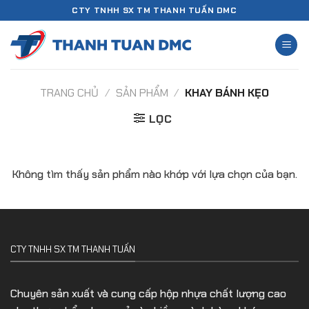
Chuyển
CTY TNHH SX TM THANH TUẤN DMC
đến
nội
dung
TRANG CHỦ
/
SẢN PHẨM
/
KHAY BÁNH KẸO
LỌC
Không tìm thấy sản phẩm nào khớp với lựa chọn của bạn.
CTY TNHH SX TM THANH TUẤN
Chuyên sản xuất và cung cấp hộp nhựa chất lượng cao