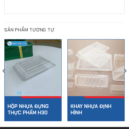
SẢN PHẨM TƯƠNG TỰ
HỘP NHỰA ĐỰNG
KHAY NHỰA ĐỊNH
THỰC PHẨM H30
HÌNH