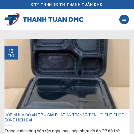
Chuyển
CTY TNHH SX TM THANH TUẤN DMC
đến
nội
dung
13
Th3
HỘP NHỰA ĐỒ ĂN PP – GIẢI PHÁP AN TOÀN VÀ TIỆN LỢI CHO CUỘC
SỐNG HIỆN ĐẠI
Trong cuộc sống bận rộn ngày nay, hộp nhựa đồ ăn PP đã trở